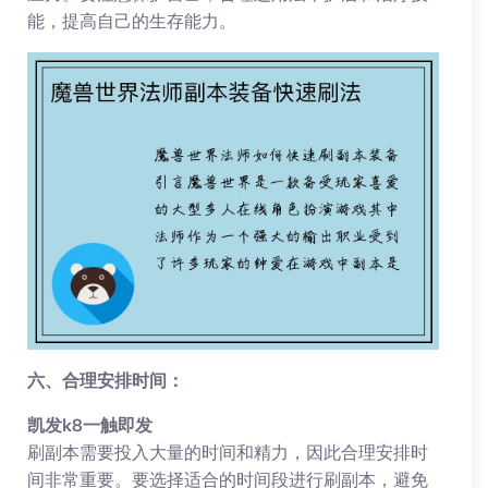
能，提高自己的生存能力。
六、合理安排时间：
凯发k8一触即发
刷副本需要投入大量的时间和精力，因此合理安排时
间非常重要。要选择适合的时间段进行刷副本，避免