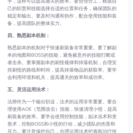
手，这样可以提高通关的效率。要合理分工，根据自
己的职责和技能选择合适的位置和任务，确保团队的
稳定和输出。要及时沟通和协作，配合使用技能和装
备，提高团队的整体实力。
四、熟悉副本机制：
熟悉副本的机制对于快速刷装备非常重要。要了解副
本的地图和BOSS的技能，避免被意外的技能打断或
者击杀。要掌握副本的刷怪规律和掉落机制，合理安
排刷怪的路线和时间，提高掉落物品的获取率。要学
会利用环境和机关，提高通关的效率和成功率。
五、灵活运用法术：
法师作为一个输出职业，法术的运用非常重要。要合
理使用AOE（范围攻击）技能，快速清理小怪，提高
刷装备的效率。要学会使用控制技能，如冰冻术和变
形术，控制BOSS和小怪的行动，减少团队的伤害和
压力。要注意保护自己，合理运用法术护盾和治疗技