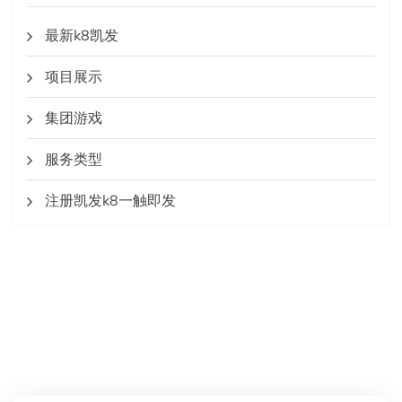
最新k8凯发
项目展示
集团游戏
服务类型
注册凯发k8一触即发