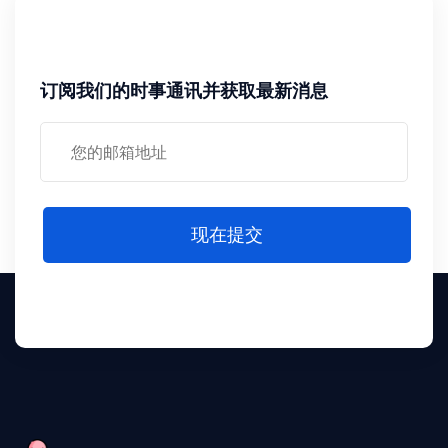
订阅我们的时事通讯并获取最新消息
现在提交