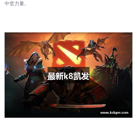
中坚力量。