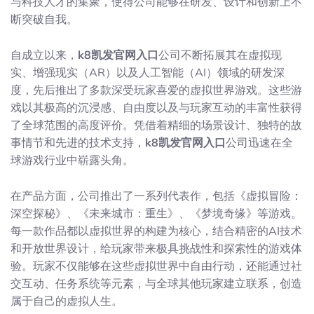
与科技人才的集聚，使得公司能够在研发、设计和创新上不
断突破自我。
自成立以来，
k8凯发官网入口
公司不断拓展其在虚拟现
实、增强现实（AR）以及人工智能（AI）领域的研发深
度，先后推出了多款深受玩家喜爱的虚拟世界游戏。这些游
戏以其极高的沉浸感、自由度以及与玩家互动的丰富性获得
了全球范围的高度评价。凭借着精细的场景设计、独特的故
事情节和先进的技术支持，
k8凯发官网入口
公司迅速在全
球游戏行业中崭露头角。
在产品方面，公司推出了一系列代表作，包括《虚拟冒险：
深空探秘》、《未来城市：重生》、《梦境奇缘》等游戏。
每一款作品都以虚拟世界的构建为核心，结合精密的AI技术
和开放世界设计，给玩家带来极具挑战性和探索性的游戏体
验。玩家不仅能够在这些虚拟世界中自由行动，还能通过社
交互动、任务系统等元素，与全球其他玩家建立联系，创造
属于自己的虚拟人生。