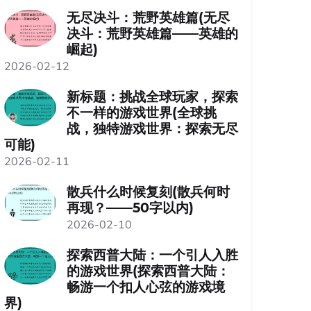
无尽决斗：荒野英雄篇(无尽
决斗：荒野英雄篇——英雄的
崛起)
2026-02-12
新标题：挑战全球玩家，探索
不一样的游戏世界(全球挑
战，独特游戏世界：探索无尽
可能)
2026-02-11
散兵什么时候复刻(散兵何时
再现？——50字以内)
2026-02-10
探索西普大陆：一个引人入胜
的游戏世界(探索西普大陆：
畅游一个扣人心弦的游戏境
界)