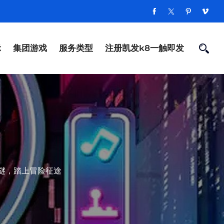
示
集团游戏
服务类型
注册凯发k8一触即发
谜，踏上冒险征途