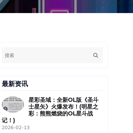
最新资讯
星彩圣域：全新OL版《圣斗
士星矢》火爆发布！(明星之
彩：熊熊燃烧的OL星斗战
记！)
2026-02-13