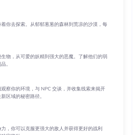
待着你去探索。从郁郁葱葱的森林到荒凉的沙漠，每
秘生物，从可爱的妖精到强大的恶魔。了解他们的弱
利品。
观察你的环境，与 NPC 交谈，并收集线索来揭开
往新区域的秘密路径。
协力，你可以克服更强大的敌人并获得更好的战利