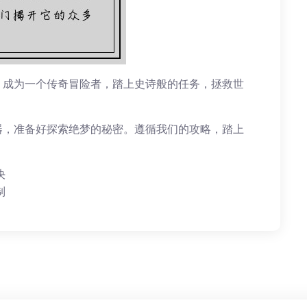
。成为一个传奇冒险者，踏上史诗般的任务，拯救世
器，准备好探索绝梦的秘密。遵循我们的攻略，踏上
决
制