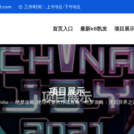
9.com
工作时间：上午9点-下午8点
首页入口
最新k8凯发
项目展
项目展示
olio
绝梦攻略_绝境寻梦大作战攻略：绝梦攻略：开启异界之