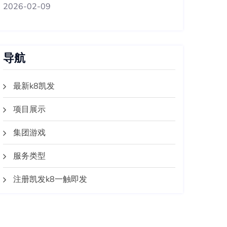
2026-02-09
导航
最新k8凯发
项目展示
集团游戏
服务类型
注册凯发k8一触即发