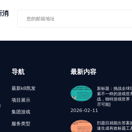
新消
导航
最新内容
最新k8凯发
新标题：挑战全球
索不一样的游戏世
战，独特游戏世界
项目展示
尽可能)
会
2026-02-11
集团游戏
扫题目就能出答案
服务类型
速生成有效标题工具