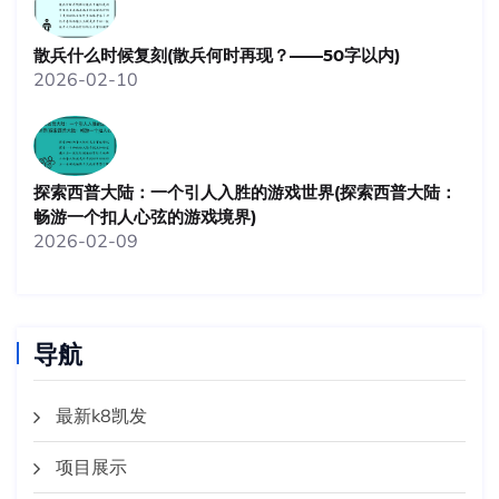
散兵什么时候复刻(散兵何时再现？——50字以内)
2026-02-10
探索西普大陆：一个引人入胜的游戏世界(探索西普大陆：
畅游一个扣人心弦的游戏境界)
2026-02-09
导航
最新k8凯发
项目展示