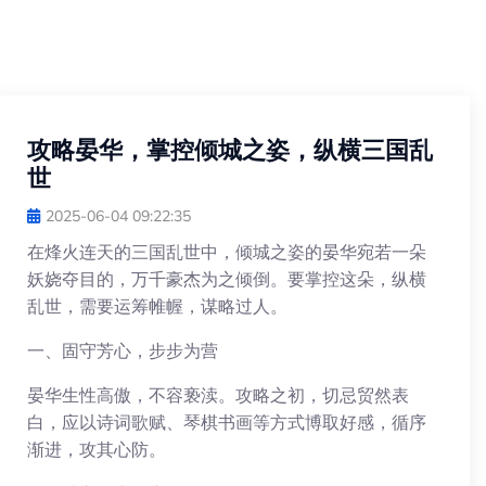
攻略晏华，掌控倾城之姿，纵横三国乱
世
2025-06-04 09:22:35
在烽火连天的三国乱世中，倾城之姿的晏华宛若一朵
妖娆夺目的，万千豪杰为之倾倒。要掌控这朵，纵横
乱世，需要运筹帷幄，谋略过人。
一、固守芳心，步步为营
晏华生性高傲，不容亵渎。攻略之初，切忌贸然表
白，应以诗词歌赋、琴棋书画等方式博取好感，循序
渐进，攻其心防。