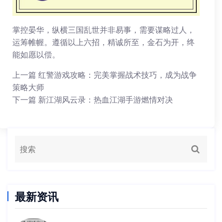
掌控晏华，纵横三国乱世并非易事，需要谋略过人，
运筹帷幄。遵循以上六招，精诚所至，金石为开，终
能如愿以偿。
上一篇
红警游戏攻略：完美掌握战术技巧，成为战争
策略大师
下一篇
新江湖风云录：热血江湖手游燃情对决
最新资讯