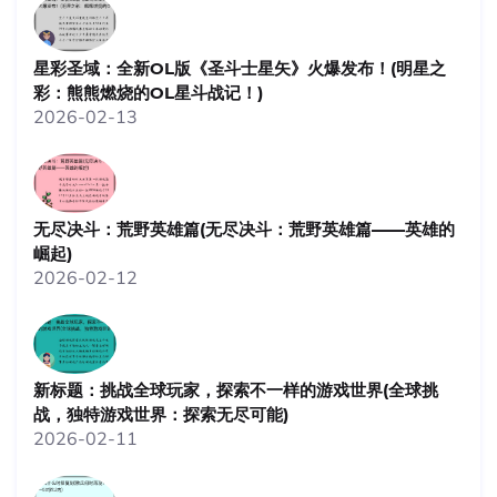
星彩圣域：全新OL版《圣斗士星矢》火爆发布！(明星之
彩：熊熊燃烧的OL星斗战记！)
2026-02-13
无尽决斗：荒野英雄篇(无尽决斗：荒野英雄篇——英雄的
崛起)
2026-02-12
新标题：挑战全球玩家，探索不一样的游戏世界(全球挑
战，独特游戏世界：探索无尽可能)
2026-02-11