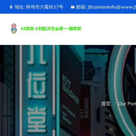
地址: 蚌埠市六霉街17号
邮箱: j9zaixiankefu@www.j
首页
Our Port