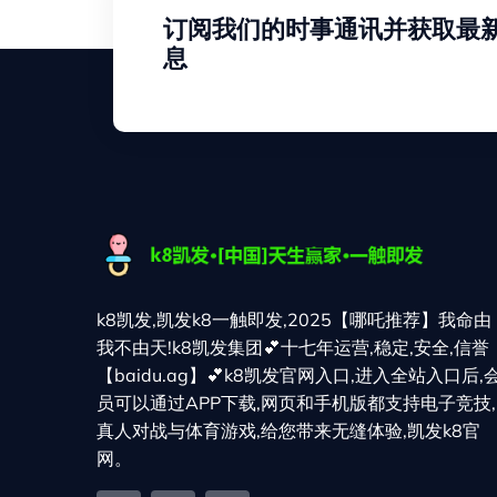
订阅我们的时事通讯并获取最
息
k8凯发,凯发k8一触即发,2025【哪吒推荐】我命由
我不由天!k8凯发集团💕十七年运营,稳定,安全,信誉
【baidu.ag】💕k8凯发官网入口,进入全站入口后,
员可以通过APP下载,网页和手机版都支持电子竞技,
真人对战与体育游戏,给您带来无缝体验,凯发k8官
网。