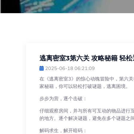
逃离密室3第六关 攻略秘籍 轻松
2025-06-18 06:21:09
在《逃离密室3》的惊心动魄冒险中，第六
家秘籍，你可以轻松打破谜题，逃离困境。
步步为营，逐个击破：
仔细观察房间，并与所有可互动的物品进行
的地方。逐个解决谜题，避免在多个谜题之
解码求生，解开暗码：