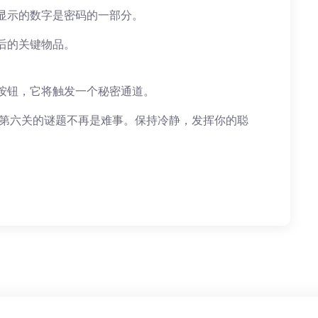
面显示的数字是密码的一部分。
最后的关键物品。
的按钮，它将触发一个秘密通道。
》第六关的谜题不再是难事。保持冷静，发挥你的聪
！