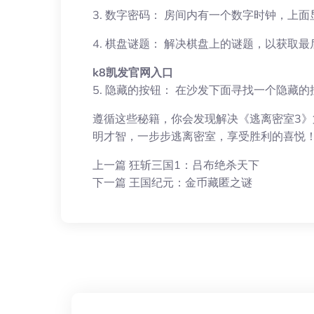
3. 数字密码： 房间内有一个数字时钟，上
4. 棋盘谜题： 解决棋盘上的谜题，以获取
k8凯发官网入口
5. 隐藏的按钮： 在沙发下面寻找一个隐藏
遵循这些秘籍，你会发现解决《逃离密室3
明才智，一步步逃离密室，享受胜利的喜悦
上一篇
狂斩三国1：吕布绝杀天下
下一篇
王国纪元：金币藏匿之谜