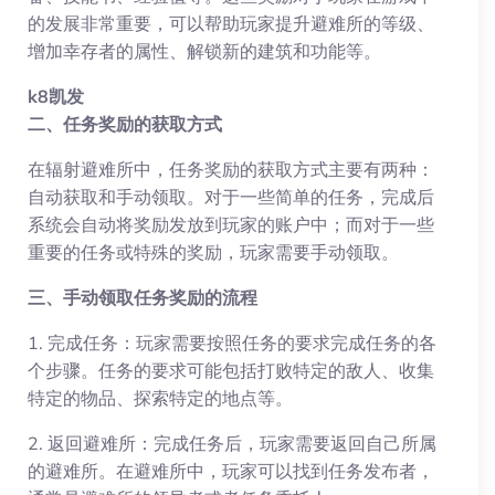
的发展非常重要，可以帮助玩家提升避难所的等级、
增加幸存者的属性、解锁新的建筑和功能等。
k8凯发
二、任务奖励的获取方式
在辐射避难所中，任务奖励的获取方式主要有两种：
自动获取和手动领取。对于一些简单的任务，完成后
系统会自动将奖励发放到玩家的账户中；而对于一些
重要的任务或特殊的奖励，玩家需要手动领取。
三、手动领取任务奖励的流程
1. 完成任务：玩家需要按照任务的要求完成任务的各
个步骤。任务的要求可能包括打败特定的敌人、收集
特定的物品、探索特定的地点等。
2. 返回避难所：完成任务后，玩家需要返回自己所属
的避难所。在避难所中，玩家可以找到任务发布者，