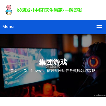
集团游戏
首页
Our News
辐射避难所任务奖励领取攻略