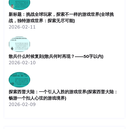
新标题：挑战全球玩家，探索不一样的游戏世界(全球挑
战，独特游戏世界：探索无尽可能)
2026-02-11
散兵什么时候复刻(散兵何时再现？——50字以内)
2026-02-10
探索西普大陆：一个引人入胜的游戏世界(探索西普大陆：
畅游一个扣人心弦的游戏境界)
2026-02-09