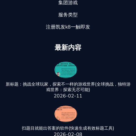
集团游戏
服务类型
注册凯发k8一触即发
最新内容
新标题：挑战全球玩家，探索不一样的游戏世界(全球挑战，独特游
戏世界：探索无尽可能)
2026-02-11
扫题目就能出答案的软件(快速生成有效标题工具)
2026-02-08