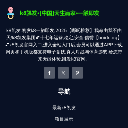
k8凯发,凯发k8一触即发,2025【哪吒推荐】我命由我不由
天!k8凯发集团💕十七年运营,稳定,安全,信誉【baidu.ag】
💕k8凯发官网入口,进入全站入口后,会员可以通过APP下载,
网页和手机版都支持电子竞技,真人对战与体育游戏,给您带
来无缝体验,凯发k8官网。
导航
最新k8凯发
项目展示