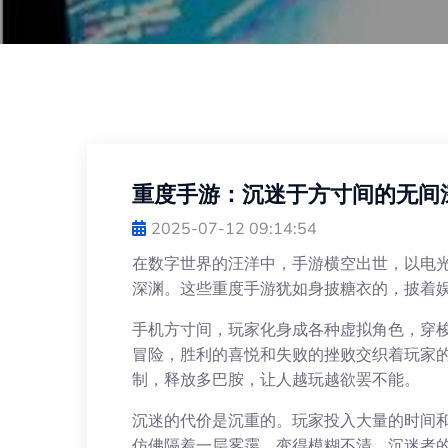
重度手游：沉迷于方寸间的无间
2025-07-12 09:14:54
在数字世界的汪洋中，手游横空出世，以电
深渊。这些重度手游犹如身披糖衣的，披着
手机方寸间，玩家化身成各种虚拟角色，穿
冒险，胜利的喜悦和失败的挫败交织着玩家
制，释放多巴胺，让人越玩越欲罢不能。
沉迷的代价是沉重的。玩家投入大量的时间
仿佛隔着一层雾霭，变得模糊不清。沉迷者