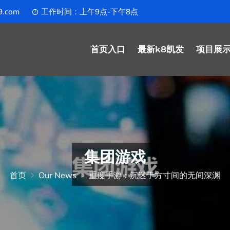
9.com
工作时间：上午9点-下午8点
首页入口
最新k8凯发
项目展
集团游戏
首页
Our News
重度手游：沉迷于方寸间的无间深渊