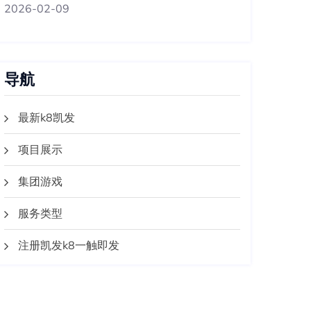
2026-02-09
导航
最新k8凯发
项目展示
集团游戏
服务类型
注册凯发k8一触即发