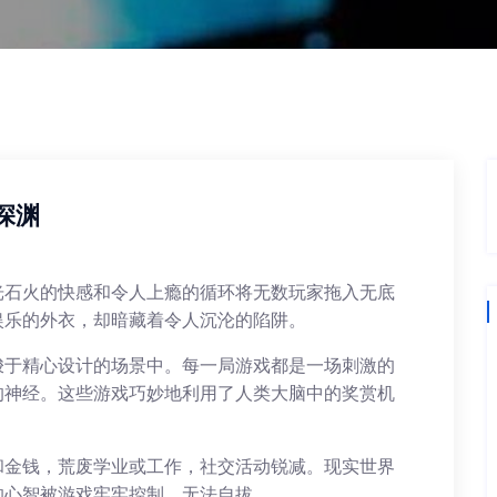
深渊
光石火的快感和令人上瘾的循环将无数玩家拖入无底
娱乐的外衣，却暗藏着令人沉沦的陷阱。
梭于精心设计的场景中。每一局游戏都是一场刺激的
的神经。这些游戏巧妙地利用了人类大脑中的奖赏机
和金钱，荒废学业或工作，社交活动锐减。现实世界
的心智被游戏牢牢控制，无法自拔。