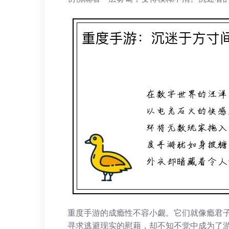
重度手游的成瘾性不容小觑。它们就像瘾君
寻求逃避现实的慰藉，却不知不觉中成为了