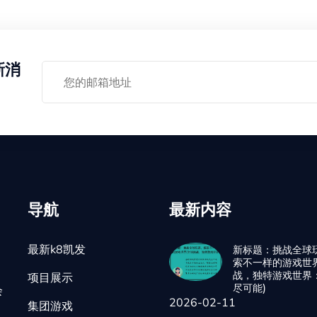
新消
导航
最新内容
最新k8凯发
新标题：挑战全球
索不一样的游戏世
战，独特游戏世界
项目展示
尽可能)
会
2026-02-11
集团游戏