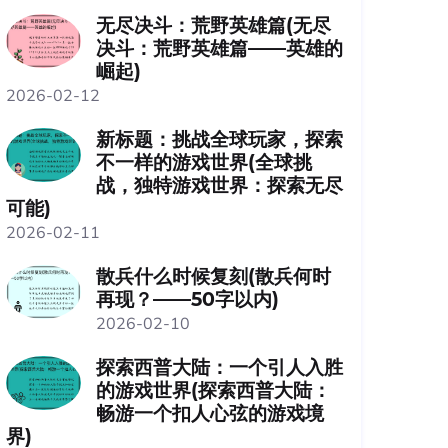
无尽决斗：荒野英雄篇(无尽
决斗：荒野英雄篇——英雄的
崛起)
2026-02-12
新标题：挑战全球玩家，探索
不一样的游戏世界(全球挑
战，独特游戏世界：探索无尽
可能)
2026-02-11
散兵什么时候复刻(散兵何时
再现？——50字以内)
2026-02-10
探索西普大陆：一个引人入胜
的游戏世界(探索西普大陆：
畅游一个扣人心弦的游戏境
界)