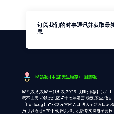
订阅我们的时事通讯并获取最
息
k8凯发,凯发k8一触即发,2025【哪吒推荐】我命由
我不由天!k8凯发集团💕十七年运营,稳定,安全,信誉
【baidu.ag】💕k8凯发官网入口,进入全站入口后,
员可以通过APP下载,网页和手机版都支持电子竞技,